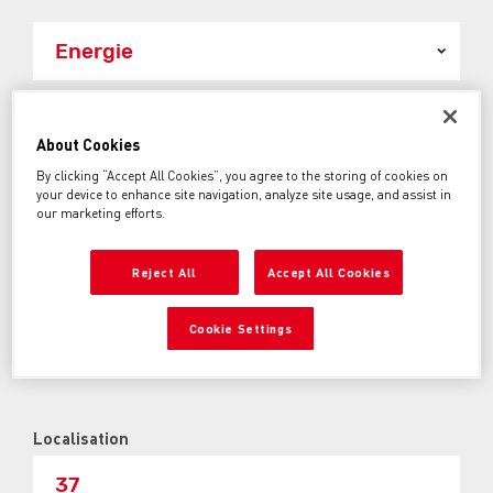
Prix entre:
About Cookies
500€
50000€
By clicking “Accept All Cookies”, you agree to the storing of cookies on
your device to enhance site navigation, analyze site usage, and assist in
Année entre:
our marketing efforts.
1960
2026
Reject All
Accept All Cookies
Kilométrage entre:
0km
250000km
Cookie Settings
Localisation