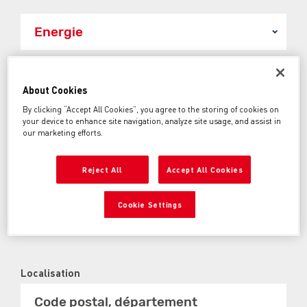
Prix entre:
About Cookies
500€
50000€
By clicking “Accept All Cookies”, you agree to the storing of cookies on
your device to enhance site navigation, analyze site usage, and assist in
Année entre:
our marketing efforts.
1960
2026
Reject All
Accept All Cookies
Kilométrage entre:
0km
250000km
Cookie Settings
Localisation