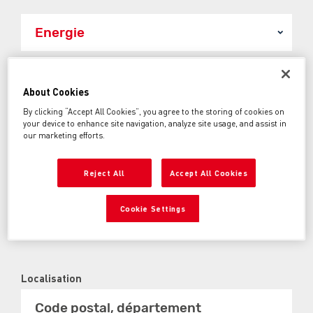
Prix entre:
About Cookies
500€
50000€
By clicking “Accept All Cookies”, you agree to the storing of cookies on
your device to enhance site navigation, analyze site usage, and assist in
Année entre:
our marketing efforts.
1960
2026
Reject All
Accept All Cookies
Kilométrage entre:
0km
250000km
Cookie Settings
Localisation