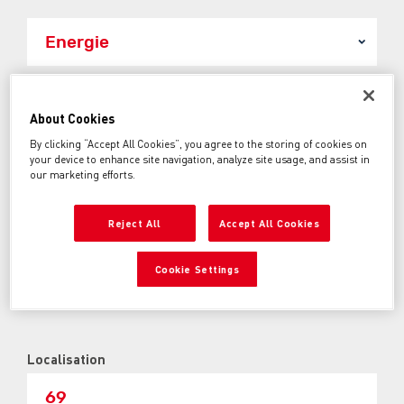
Prix entre:
About Cookies
500€
50000€
By clicking “Accept All Cookies”, you agree to the storing of cookies on
your device to enhance site navigation, analyze site usage, and assist in
Année entre:
our marketing efforts.
1960
2026
Reject All
Accept All Cookies
Kilométrage entre:
0km
250000km
Cookie Settings
Localisation